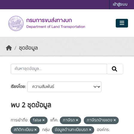
Skip to main content
เข้าสู่ระบบ
ชุดข้อมูล
เรียงโดย
พบ 2 ชุดข้อมูล
การเข้าถึง:
false
แท็ค:
ภาษีรถ
ภาษีรถป้ายแดง
สถิติทะเบียน
กลุ่ม:
ข้อมูลด้านทะเบียนรถ
องค์กร: