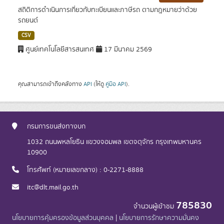
สถิติการดำเนินการเกี่ยวกับทะเบียนและภาษีรถ ตามกฎหมายว่าด้วย
รถยนต์
CSV
ศูนย์เทคโนโลยีสารสนเทศ
17 มีนาคม 2569
คุณสามารถเข้าถึงคลังทาง
API
(ให้ดู
คู่มือ API
).
กรมการขนส่งทางบก
1032 ถนนพหลโยธิน แขวงจอมพล เขตจตุจักร กรุงเทพมหานคร
10900
โทรศัพท์ (หมายเลขกลาง) : 0-2271-8888
itc@dlt.mail.go.th
785830
จำนวนผู้เข้าชม
นโยบายการคุ้มครองข้อมูลส่วนบุคคล
|
นโยบายการรักษาความมั่นคง