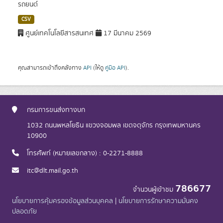
รถยนต์
CSV
ศูนย์เทคโนโลยีสารสนเทศ
17 มีนาคม 2569
คุณสามารถเข้าถึงคลังทาง
API
(ให้ดู
คู่มือ API
).
กรมการขนส่งทางบก
1032 ถนนพหลโยธิน แขวงจอมพล เขตจตุจักร กรุงเทพมหานคร
10900
โทรศัพท์ (หมายเลขกลาง) : 0-2271-8888
itc@dlt.mail.go.th
786677
จำนวนผู้เข้าชม
นโยบายการคุ้มครองข้อมูลส่วนบุคคล
|
นโยบายการรักษาความมั่นคง
ปลอดภัย