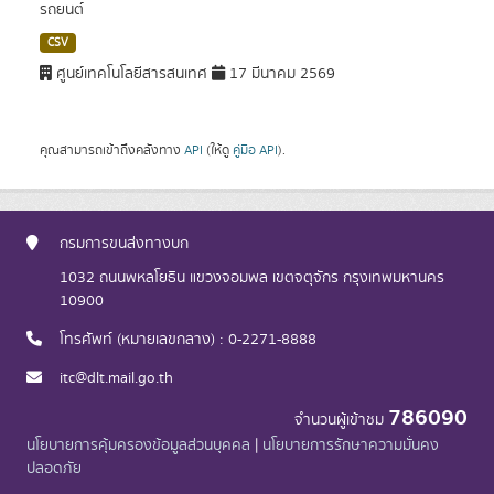
รถยนต์
CSV
ศูนย์เทคโนโลยีสารสนเทศ
17 มีนาคม 2569
คุณสามารถเข้าถึงคลังทาง
API
(ให้ดู
คู่มือ API
).
กรมการขนส่งทางบก
1032 ถนนพหลโยธิน แขวงจอมพล เขตจตุจักร กรุงเทพมหานคร
10900
โทรศัพท์ (หมายเลขกลาง) : 0-2271-8888
itc@dlt.mail.go.th
786090
จำนวนผู้เข้าชม
นโยบายการคุ้มครองข้อมูลส่วนบุคคล
|
นโยบายการรักษาความมั่นคง
ปลอดภัย