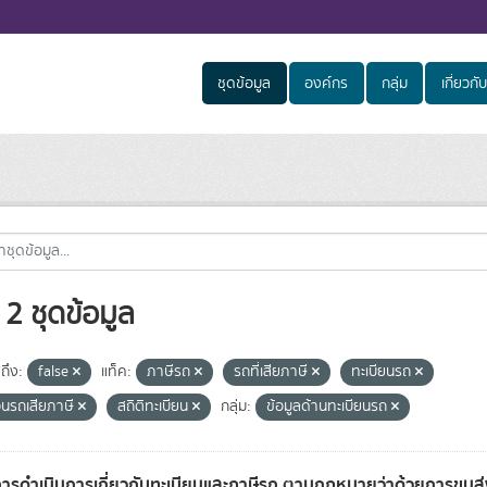
ชุดข้อมูล
องค์กร
กลุ่ม
เกี่ยวกับ
2 ชุดข้อมูล
ถึง:
false
แท็ค:
ภาษีรถ
รถที่เสียภาษี
ทะเบียนรถ
นรถเสียภาษี
สถิติทะเบียน
กลุ่ม:
ข้อมูลด้านทะเบียนรถ
การดำเนินการเกี่ยวกับทะเบียนและภาษีรถ ตามกฎหมายว่าด้วยการขน