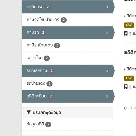
ทะเบียนรถ
x
2
สถิติก
ภาษีจดใหม่ป้ายแดง
2
CSV
ภาษีรถ
x
2
ศูนย
ภาษีรถป้ายแดง
2
สถิติ
รถจดใหม่
2
สถิติก
รถที่เสียภาษี
x
2
CSV
รถป้ายแดง
2
ศูนย
สถิติทะเบียน
x
2
คุณสาม
ประเภทชุดข้อมูล
ข้อมูลสถิติ
2