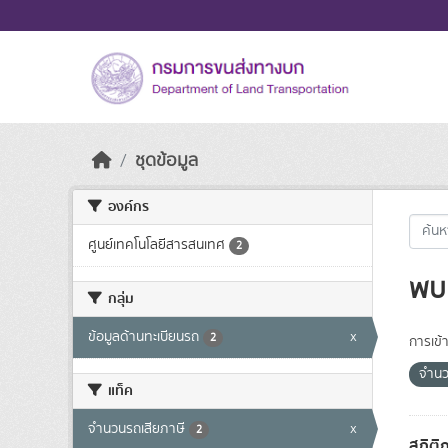
Skip to main content
ชุดข้อมูล
องค์กร
ศูนย์เทคโนโลยีสารสนเทศ
2
พบ 
กลุ่ม
ข้อมูลด้านทะเบียนรถ
x
2
การเข้า
จำนว
แท็ค
จำนวนรถเสียภาษี
x
2
สถิติ