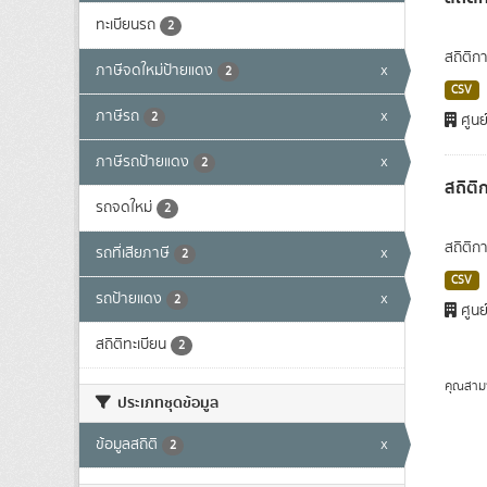
ทะเบียนรถ
2
สถิติก
ภาษีจดใหม่ป้ายแดง
x
2
CSV
ภาษีรถ
x
2
ศูนย
ภาษีรถป้ายแดง
x
2
สถิติ
รถจดใหม่
2
สถิติก
รถที่เสียภาษี
x
2
CSV
รถป้ายแดง
x
2
ศูนย
สถิติทะเบียน
2
คุณสาม
ประเภทชุดข้อมูล
ข้อมูลสถิติ
x
2