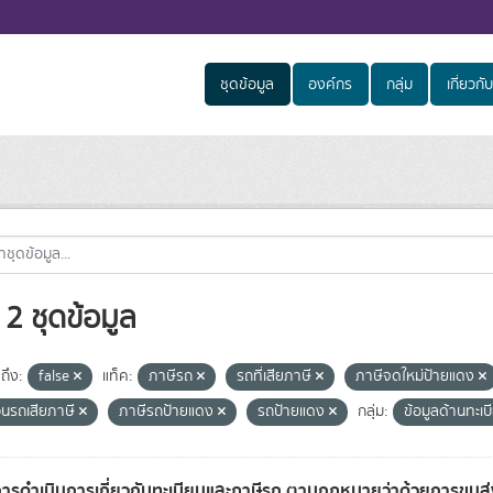
ชุดข้อมูล
องค์กร
กลุ่ม
เกี่ยวกับ
2 ชุดข้อมูล
ถึง:
false
แท็ค:
ภาษีรถ
รถที่เสียภาษี
ภาษีจดใหม่ป้ายแดง
นรถเสียภาษี
ภาษีรถป้ายแดง
รถป้ายแดง
กลุ่ม:
ข้อมูลด้านทะเ
การดำเนินการเกี่ยวกับทะเบียนและภาษีรถ ตามกฎหมายว่าด้วยการขน