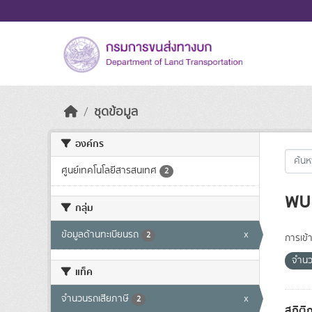
Skip to main content
ชุดข้อมูล
องค์กร
ศูนย์เทคโนโลยีสารสนเทศ
2
พบ 
กลุ่ม
ข้อมูลด้านทะเบียนรถ
x
2
การเข้า
จำนว
แท็ค
จำนวนรถเสียภาษี
x
2
สถิติ