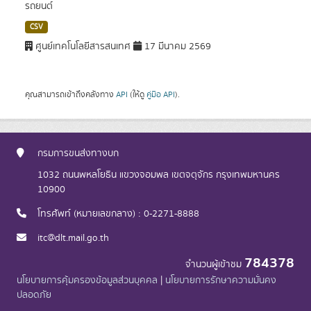
รถยนต์
CSV
ศูนย์เทคโนโลยีสารสนเทศ
17 มีนาคม 2569
คุณสามารถเข้าถึงคลังทาง
API
(ให้ดู
คู่มือ API
).
กรมการขนส่งทางบก
1032 ถนนพหลโยธิน แขวงจอมพล เขตจตุจักร กรุงเทพมหานคร
10900
โทรศัพท์ (หมายเลขกลาง) : 0-2271-8888
itc@dlt.mail.go.th
784378
จำนวนผู้เข้าชม
นโยบายการคุ้มครองข้อมูลส่วนบุคคล
|
นโยบายการรักษาความมั่นคง
ปลอดภัย