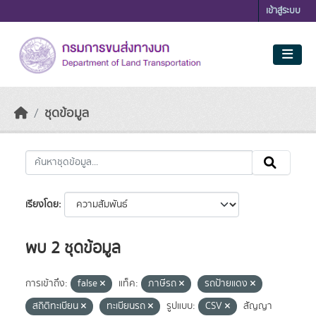
Skip to main content
เข้าสู่ระบบ
ชุดข้อมูล
เรียงโดย
พบ 2 ชุดข้อมูล
การเข้าถึง:
false
แท็ค:
ภาษีรถ
รถป้ายแดง
สถิติทะเบียน
ทะเบียนรถ
รูปแบบ:
CSV
สัญญา