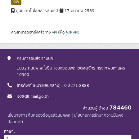
CSV
ศูนย์เทคโนโลยีสารสนเทศ
17 มีนาคม 2569
คุณสามารถเข้าถึงคลังทาง
API
(ให้ดู
คู่มือ API
).
กรมการขนส่งทางบก
1032 ถนนพหลโยธิน แขวงจอมพล เขตจตุจักร กรุงเทพมหานคร
10900
โทรศัพท์ (หมายเลขกลาง) : 0-2271-8888
itc@dlt.mail.go.th
784460
จำนวนผู้เข้าชม
นโยบายการคุ้มครองข้อมูลส่วนบุคคล
|
นโยบายการรักษาความมั่นคง
ปลอดภัย
ภาษา