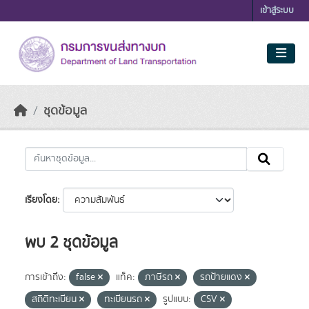
Skip to main content
เข้าสู่ระบบ
ชุดข้อมูล
เรียงโดย
พบ 2 ชุดข้อมูล
การเข้าถึง:
false
แท็ค:
ภาษีรถ
รถป้ายแดง
สถิติทะเบียน
ทะเบียนรถ
รูปแบบ:
CSV