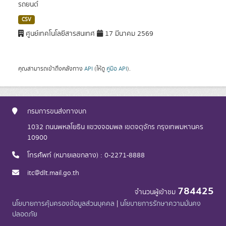
รถยนต์
CSV
ศูนย์เทคโนโลยีสารสนเทศ
17 มีนาคม 2569
คุณสามารถเข้าถึงคลังทาง
API
(ให้ดู
คู่มือ API
).
กรมการขนส่งทางบก
1032 ถนนพหลโยธิน แขวงจอมพล เขตจตุจักร กรุงเทพมหานคร
10900
โทรศัพท์ (หมายเลขกลาง) : 0-2271-8888
itc@dlt.mail.go.th
784425
จำนวนผู้เข้าชม
นโยบายการคุ้มครองข้อมูลส่วนบุคคล
|
นโยบายการรักษาความมั่นคง
ปลอดภัย