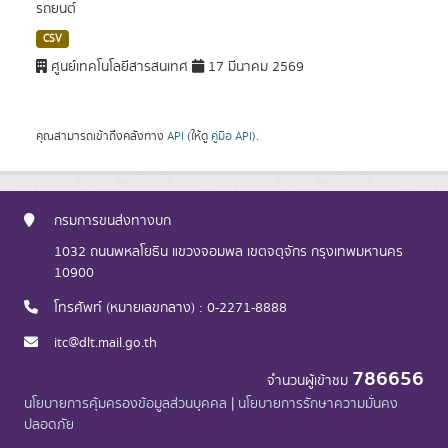
รถยนต์
CSV
ศูนย์เทคโนโลยีสารสนเทศ
17 มีนาคม 2569
คุณสามารถเข้าถึงคลังทาง
API
(ให้ดู
คู่มือ API
).
กรมการขนส่งทางบก
1032 ถนนพหลโยธิน แขวงจอมพล เขตจตุจักร กรุงเทพมหานคร
10900
โทรศัพท์ (หมายเลขกลาง) : 0-2271-8888
itc@dlt.mail.go.th
786656
จำนวนผู้เข้าชม
นโยบายการคุ้มครองข้อมูลส่วนบุคคล
|
นโยบายการรักษาความมั่นคง
ปลอดภัย