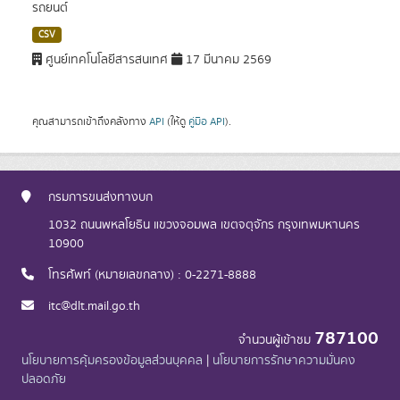
รถยนต์
CSV
ศูนย์เทคโนโลยีสารสนเทศ
17 มีนาคม 2569
คุณสามารถเข้าถึงคลังทาง
API
(ให้ดู
คู่มือ API
).
กรมการขนส่งทางบก
1032 ถนนพหลโยธิน แขวงจอมพล เขตจตุจักร กรุงเทพมหานคร
10900
โทรศัพท์ (หมายเลขกลาง) : 0-2271-8888
itc@dlt.mail.go.th
787100
จำนวนผู้เข้าชม
นโยบายการคุ้มครองข้อมูลส่วนบุคคล
|
นโยบายการรักษาความมั่นคง
ปลอดภัย