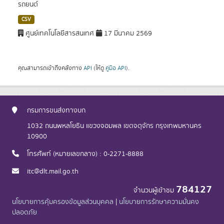
รถยนต์
CSV
ศูนย์เทคโนโลยีสารสนเทศ
17 มีนาคม 2569
คุณสามารถเข้าถึงคลังทาง
API
(ให้ดู
คู่มือ API
).
กรมการขนส่งทางบก
1032 ถนนพหลโยธิน แขวงจอมพล เขตจตุจักร กรุงเทพมหานคร
10900
โทรศัพท์ (หมายเลขกลาง) : 0-2271-8888
itc@dlt.mail.go.th
784127
จำนวนผู้เข้าชม
นโยบายการคุ้มครองข้อมูลส่วนบุคคล
|
นโยบายการรักษาความมั่นคง
ปลอดภัย