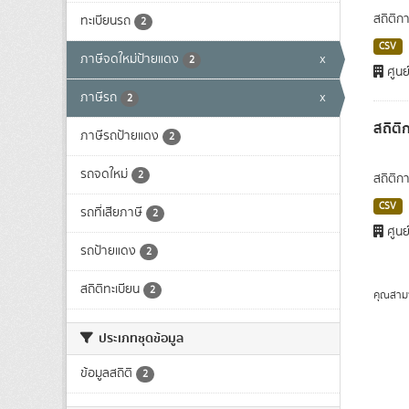
สถิติก
ทะเบียนรถ
2
CSV
ภาษีจดใหม่ป้ายแดง
x
2
ศูนย
ภาษีรถ
x
2
สถิติ
ภาษีรถป้ายแดง
2
รถจดใหม่
2
สถิติก
CSV
รถที่เสียภาษี
2
ศูนย
รถป้ายแดง
2
สถิติทะเบียน
2
คุณสาม
ประเภทชุดข้อมูล
ข้อมูลสถิติ
2