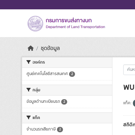
Skip to main content
ชุดข้อมูล
องค์กร
ศูนย์เทคโนโลยีสารสนเทศ
2
พบ 
กลุ่ม
ข้อมูลด้านทะเบียนรถ
2
แท็ค:
แท็ค
สถิติ
จำนวนรถเสียภาษี
2