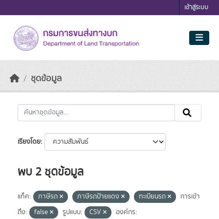
Skip to main content
เข้าสู่ระบบ
ชุดข้อมูล
เรียงโดย
พบ 2 ชุดข้อมูล
แท็ค:
ภาษีรถ
ภาษีรถป้ายแดง
ทะเบียนรถ
การเข้า
ถึง:
false
รูปแบบ:
CSV
องค์กร: