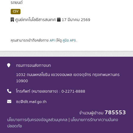
รถยนต์
CSV
ศูนย์เทคโนโลยีสารสนเทศ
17 มีนาคม 2569
คุณสามารถเข้าถึงคลังทาง
API
(ให้ดู
คู่มือ API
).
กรมการขนส่งทางบก
1032 ถนนพหลโยธิน แขวงจอมพล เขตจตุจักร กรุงเทพมหานคร
10900
โทรศัพท์ (หมายเลขกลาง) : 0-2271-8888
itc@dlt.mail.go.th
785553
จำนวนผู้เข้าชม
นโยบายการคุ้มครองข้อมูลส่วนบุคคล
|
นโยบายการรักษาความมั่นคง
ปลอดภัย