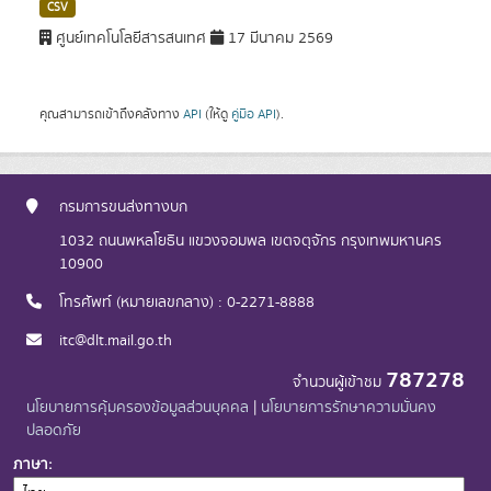
CSV
ศูนย์เทคโนโลยีสารสนเทศ
17 มีนาคม 2569
คุณสามารถเข้าถึงคลังทาง
API
(ให้ดู
คู่มือ API
).
กรมการขนส่งทางบก
1032 ถนนพหลโยธิน แขวงจอมพล เขตจตุจักร กรุงเทพมหานคร
10900
โทรศัพท์ (หมายเลขกลาง) : 0-2271-8888
itc@dlt.mail.go.th
787278
จำนวนผู้เข้าชม
นโยบายการคุ้มครองข้อมูลส่วนบุคคล
|
นโยบายการรักษาความมั่นคง
ปลอดภัย
ภาษา