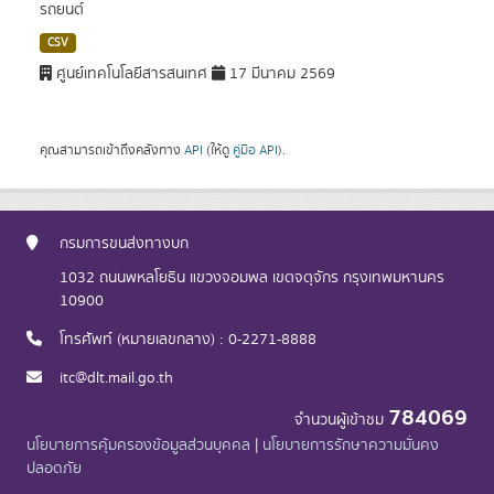
รถยนต์
CSV
ศูนย์เทคโนโลยีสารสนเทศ
17 มีนาคม 2569
คุณสามารถเข้าถึงคลังทาง
API
(ให้ดู
คู่มือ API
).
กรมการขนส่งทางบก
1032 ถนนพหลโยธิน แขวงจอมพล เขตจตุจักร กรุงเทพมหานคร
10900
โทรศัพท์ (หมายเลขกลาง) : 0-2271-8888
itc@dlt.mail.go.th
784069
จำนวนผู้เข้าชม
นโยบายการคุ้มครองข้อมูลส่วนบุคคล
|
นโยบายการรักษาความมั่นคง
ปลอดภัย