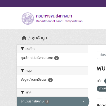
Skip to main content
ชุดข้อมูล
องค์กร
ศูนย์เทคโนโลยีสารสนเทศ
2
พบ 
กลุ่ม
ข้อมูลด้านทะเบียนรถ
2
แท็ค:
ภาษี
แท็ค
จำนวนรถเสียภาษี
x
2
สถิติ