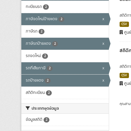
ทะเบียนรถ
2
สถิติก
ภาษีจดใหม่ป้ายแดง
x
2
CSV
ภาษีรถ
2
ศูนย
ภาษีรถป้ายแดง
x
2
สถิติ
รถจดใหม่
2
สถิติก
รถที่เสียภาษี
x
2
CSV
รถป้ายแดง
x
2
ศูนย
สถิติทะเบียน
2
คุณสาม
ประเภทชุดข้อมูล
ข้อมูลสถิติ
2