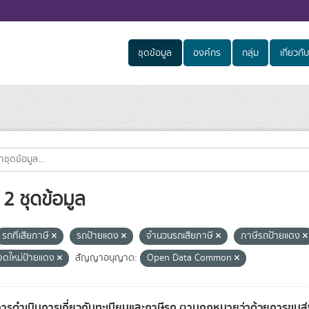
ชุดข้อมูล
องค์กร
กลุ่ม
เกี่ยวกับ
2 ชุดข้อมูล
รถที่เสียภาษี
รถป้ายแดง
จำนวนรถเสียภาษี
ภาษีรถป้ายแดง
จดใหม่ป้ายแดง
สัญญาอนุญาต:
Open Data Common
การดำเนินการเกี่ยวกับทะเบียนและภาษีรถ ตามกฎหมายว่าด้วยการขน