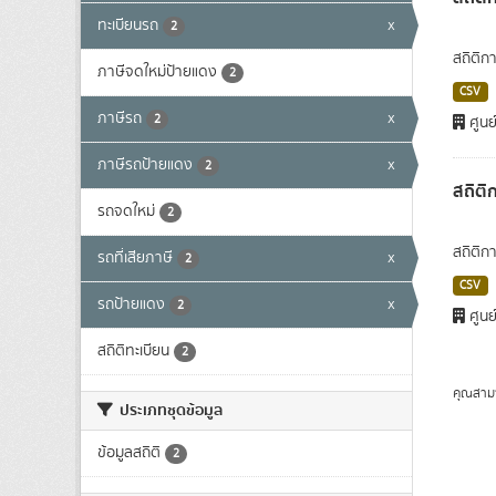
ทะเบียนรถ
x
2
สถิติก
ภาษีจดใหม่ป้ายแดง
2
CSV
ภาษีรถ
x
2
ศูนย
ภาษีรถป้ายแดง
x
2
สถิติ
รถจดใหม่
2
สถิติก
รถที่เสียภาษี
x
2
CSV
รถป้ายแดง
x
2
ศูนย
สถิติทะเบียน
2
คุณสาม
ประเภทชุดข้อมูล
ข้อมูลสถิติ
2