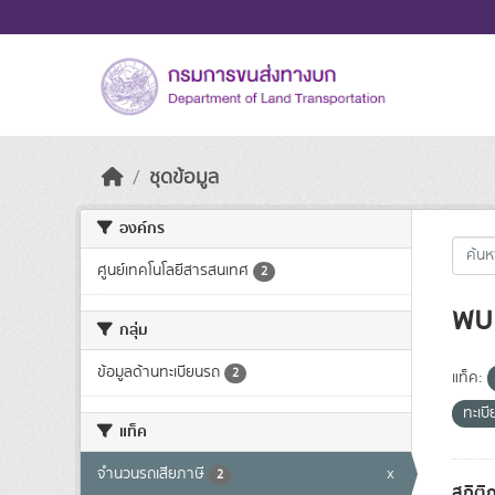
Skip to main content
ชุดข้อมูล
องค์กร
ศูนย์เทคโนโลยีสารสนเทศ
2
พบ 
กลุ่ม
ข้อมูลด้านทะเบียนรถ
2
แท็ค:
ทะเบ
แท็ค
จำนวนรถเสียภาษี
x
2
สถิติ