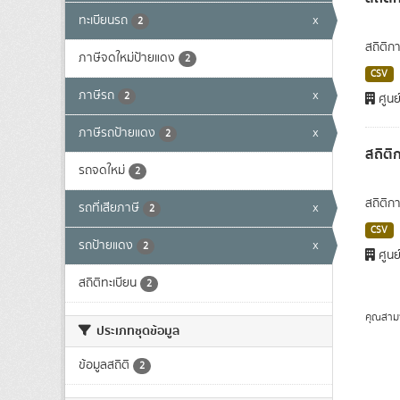
ทะเบียนรถ
x
2
สถิติก
ภาษีจดใหม่ป้ายแดง
2
CSV
ภาษีรถ
x
2
ศูนย
ภาษีรถป้ายแดง
x
2
สถิติ
รถจดใหม่
2
สถิติก
รถที่เสียภาษี
x
2
CSV
รถป้ายแดง
x
2
ศูนย
สถิติทะเบียน
2
คุณสาม
ประเภทชุดข้อมูล
ข้อมูลสถิติ
2