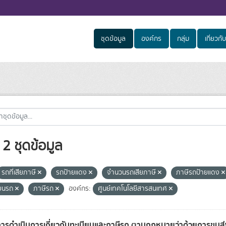
ชุดข้อมูล
องค์กร
กลุ่ม
เกี่ยวกับ
2 ชุดข้อมูล
รถที่เสียภาษี
รถป้ายแดง
จำนวนรถเสียภาษี
ภาษีรถป้ายแดง
ียนรถ
ภาษีรถ
องค์กร:
ศูนย์เทคโนโลยีสารสนเทศ
การดำเนินการเกี่ยวกับทะเบียนและภาษีรถ ตามกฎหมายว่าด้วยการขน