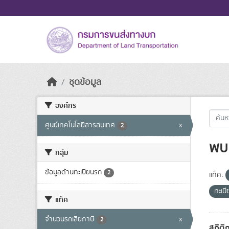
Skip to main content
ชุดข้อมูล
องค์กร
ศูนย์เทคโนโลยีสารสนเทศ
x
2
พบ 
กลุ่ม
ข้อมูลด้านทะเบียนรถ
2
แท็ค:
ทะเบ
แท็ค
จำนวนรถเสียภาษี
x
2
สถิติ