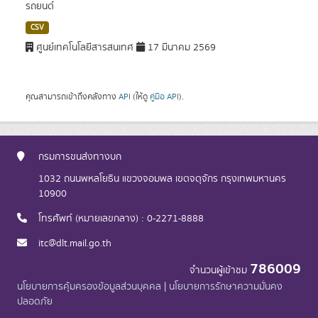
รถยนต์
CSV
ศูนย์เทคโนโลยีสารสนเทศ
17 มีนาคม 2569
คุณสามารถเข้าถึงคลังทาง
API
(ให้ดู
คู่มือ API
).
กรมการขนส่งทางบก
1032 ถนนพหลโยธิน แขวงจอมพล เขตจตุจักร กรุงเทพมหานคร
10900
โทรศัพท์ (หมายเลขกลาง) : 0-2271-8888
itc@dlt.mail.go.th
786009
จำนวนผู้เข้าชม
นโยบายการคุ้มครองข้อมูลส่วนบุคคล
|
นโยบายการรักษาความมั่นคง
ปลอดภัย