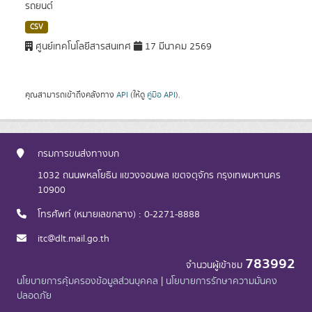
รถยนต์
CSV
ศูนย์เทคโนโลยีสารสนเทศ
17 มีนาคม 2569
คุณสามารถเข้าถึงคลังทาง
API
(ให้ดู
คู่มือ API
).
กรมการขนส่งทางบก
1032 ถนนพหลโยธิน แขวงจอมพล เขตจตุจักร กรุงเทพมหานคร
10900
โทรศัพท์ (หมายเลขกลาง) : 0-2271-8888
itc@dlt.mail.go.th
783992
จำนวนผู้เข้าชม
นโยบายการคุ้มครองข้อมูลส่วนบุคคล
|
นโยบายการรักษาความมั่นคง
ปลอดภัย