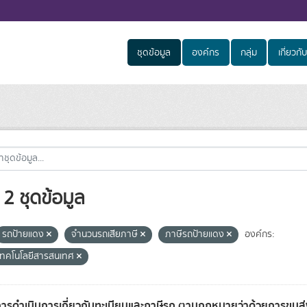
ชุดข้อมูล
องค์กร
กลุ่ม
เกี่ยวกับ
2 ชุดข้อมูล
รถป้ายแดง
จำนวนรถเสียภาษี
ภาษีรถป้ายแดง
องค์กร:
์เทคโนโลยีสารสนเทศ
การดำเนินการเกี่ยวกับทะเบียนและภาษีรถ ตามกฎหมายว่าด้วยการขน