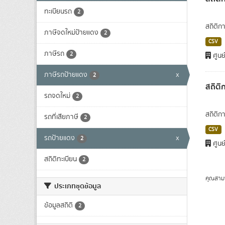
ทะเบียนรถ
2
สถิติก
ภาษีจดใหม่ป้ายแดง
2
CSV
ภาษีรถ
2
ศูนย
ภาษีรถป้ายแดง
x
2
สถิติ
รถจดใหม่
2
สถิติก
รถที่เสียภาษี
2
CSV
รถป้ายแดง
x
2
ศูนย
สถิติทะเบียน
2
คุณสาม
ประเภทชุดข้อมูล
ข้อมูลสถิติ
2