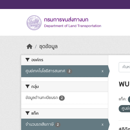
Skip to main content
ชุดข้อมูล
องค์กร
ศูนย์เทคโนโลยีสารสนเทศ
x
2
พบ 
กลุ่ม
ข้อมูลด้านทะเบียนรถ
2
แท็ค:
ศูนย
แท็ค
จำนวนรถเสียภาษี
x
2
สถิติ