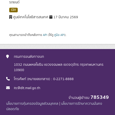
รถยนต์
CSV
ศูนย์เทคโนโลยีสารสนเทศ
17 มีนาคม 2569
คุณสามารถเข้าถึงคลังทาง
API
(ให้ดู
คู่มือ API
).
กรมการขนส่งทางบก
1032 ถนนพหลโยธิน แขวงจอมพล เขตจตุจักร กรุงเทพมหานคร
10900
โทรศัพท์ (หมายเลขกลาง) : 0-2271-8888
itc@dlt.mail.go.th
785349
จำนวนผู้เข้าชม
นโยบายการคุ้มครองข้อมูลส่วนบุคคล
|
นโยบายการรักษาความมั่นคง
ปลอดภัย