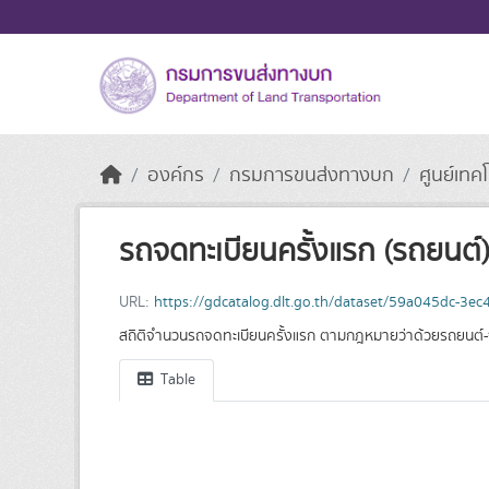
Skip to main content
องค์กร
กรมการขนส่งทางบก
ศูนย์เทค
รถจดทะเบียนครั้งแรก (รถยนต์)
URL:
https://gdcatalog.dlt.go.th/dataset/59a045dc-3
สถิติจำนวนรถจดทะเบียนครั้งแรก ตามกฎหมายว่าด้วยรถยนต์-จำ
Table