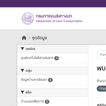
Skip to main content
ชุดข้อมูล
องค์กร
ศูนย์เทคโนโลยีสารสนเทศ
2
พบ 
กลุ่ม
ข้อมูลด้านทะเบียนรถ
2
สัญญา
ข้อมู
แท็ค
จำนวนรถเสียภาษี
2
สถิติ