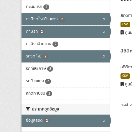
ทะเบียนรถ
2
สถิติก
ภาษีจดใหม่ป้ายแดง
x
2
CSV
ภาษีรถ
x
2
ศูนย
ภาษีรถป้ายแดง
2
สถิติ
รถจดใหม่
x
2
สถิติก
รถที่เสียภาษี
2
CSV
รถป้ายแดง
2
ศูนย
สถิติทะเบียน
2
คุณสาม
ประเภทชุดข้อมูล
ข้อมูลสถิติ
x
2