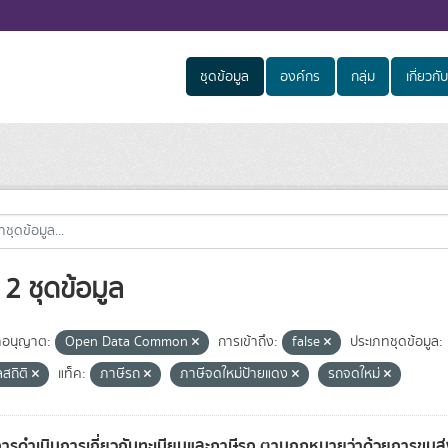
ชุดข้อมูล
องค์กร
กลุ่ม
เกี่ยวกับ
2 ชุดข้อมูล
อนุญาต:
Open Data Common
การเข้าถึง:
false
ประเภทชุดข้อมูล:
ลสถิติ
แท็ค:
ภาษีรถ
ภาษีจดใหม่ป้ายแดง
รถจดใหม่
การดำเนินการเกี่ยวกับทะเบียนและภาษีรถ ตามกฎหมายว่าด้วยการขน