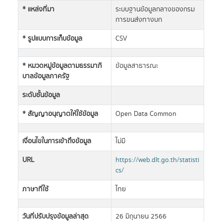
* แหล่งที่มา
ระบบฐานข้อมูลกลางของกรม
การขนส่งทางบก
* รูปแบบการเก็บข้อมูล
CSV
* หมวดหมู่ข้อมูลตามธรรมาภิ
ข้อมูลสาธารณะ
บาลข้อมูลภาครัฐ
ระดับชั้นข้อมูล
* สัญญาอนุญาตให้ใช้ข้อมูล
Open Data Common
เงื่อนไขในการเข้าถึงข้อมูล
ไม่มี
URL
https://web.dlt.go.th/statisti
cs/
ภาษาที่ใช้
ไทย
วันที่ปรับปรุงข้อมูลล่าสุด
26 มิถุนายน 2566