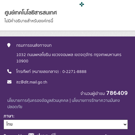
ศูนย์เทคโนโลยีสารสนเทศ
ไม่มีคำอธิบายสำหรับองค์กรนี้
กรมการขนส่งทางบก
1032 ถนนพหลโยธิน แขวงจอมพล เขตจตุจักร กรุงเทพมหานคร
10900
โทรศัพท์ (หมายเลขกลาง) : 0-2271-8888
itc@dlt.mail.go.th
786409
จำนวนผู้เข้าชม
นโยบายการคุ้มครองข้อมูลส่วนบุคคล
|
นโยบายการรักษาความมั่นคง
ปลอดภัย
ภาษา