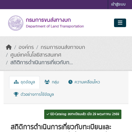
Skip to main content
เข้าสู่ระบบ
องค์กร
กรมการขนส่งทางบก
ศูนย์เทคโนโลยีสารสนเทศ
สถิติการดำเนินการเกี่ยวกับท...
ชุดข้อมูล
กลุ่ม
ความเคลื่อนไหว
ตัวอย่างการใช้ข้อมูล
GD-Catalog: ลงทะเบียนแล้ว เมื่อ 29 พฤษภาคม 2569
สถิติการดำเนินการเกี่ยวกับทะเบียนและ