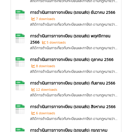
สถิติการดำเนินการเกี่ยวกับทะเบียนและภาษีรถ ตามกฎหมายว่าด้วยการขนส่งทางบก (รายเดือน) มกราคม 2567
การดำเนินการทางทะเบียน (รถขนส่ง) ธันวาคม 2566
7 downloads
สถิติการดำเนินการเกี่ยวกับทะเบียนและภาษีรถ ตามกฎหมายว่าด้วยการขนส่งทางบก (รายเดือน) ธันวาคม 2566
การดำเนินการทางทะเบียน (รถขนส่ง) พฤศจิกายน
2566
5 downloads
สถิติการดำเนินการเกี่ยวกับทะเบียนและภาษีรถ ตามกฎหมายว่าด้วยการขนส่งทางบก (รายเดือน) พฤศจิกายน 2566
การดำเนินการทางทะเบียน (รถขนส่ง) ตุลาคม 2566
8 downloads
สถิติการดำเนินการเกี่ยวกับทะเบียนและภาษีรถ ตามกฎหมายว่าด้วยการขนส่งทางบก (รายเดือน) ตุลาคม 2566
การดำเนินการทางทะเบียน (รถขนส่ง) กันยายน 2566
12 downloads
สถิติการดำเนินการเกี่ยวกับทะเบียนและภาษีรถ ตามกฎหมายว่าด้วยการขนส่งทางบก (รายเดือน) กันยายน 2566
การดำเนินการทางทะเบียน (รถขนส่ง) สิงหาคม 2566
6 downloads
สถิติการดำเนินการเกี่ยวกับทะเบียนและภาษีรถ ตามกฎหมายว่าด้วยการขนส่งทางบก (รายเดือน) สิงหาคม 2566
การดำเนินการทางทะเบียน (รถขนส่ง) กรกฎาคม