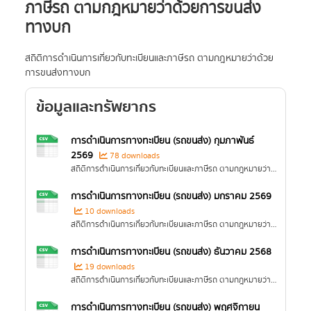
ภาษีรถ ตามกฎหมายว่าด้วยการขนส่ง
ทางบก
สถิติการดำเนินการเกี่ยวกับทะเบียนและภาษีรถ ตามกฎหมายว่าด้วย
การขนส่งทางบก
ข้อมูลและทรัพยากร
การดำเนินการทางทะเบียน (รถขนส่ง) กุมภาพันธ์
2569
78 downloads
สถิติการดำเนินการเกี่ยวกับทะเบียนและภาษีรถ ตามกฎหมายว่าด้วยการขนส่งทางบก (รายเดือน) กุมภาพันธ์ 2569
การดำเนินการทางทะเบียน (รถขนส่ง) มกราคม 2569
10 downloads
สถิติการดำเนินการเกี่ยวกับทะเบียนและภาษีรถ ตามกฎหมายว่าด้วยการขนส่งทางบก (รายเดือน) มกราคม 2569
การดำเนินการทางทะเบียน (รถขนส่ง) ธันวาคม 2568
19 downloads
สถิติการดำเนินการเกี่ยวกับทะเบียนและภาษีรถ ตามกฎหมายว่าด้วยการขนส่งทางบก (รายเดือน) ธันวาคม 2568
การดำเนินการทางทะเบียน (รถขนส่ง) พฤศจิกายน