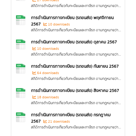
27 downloads
สถิติการดำเนินการเกี่ยวกับทะเบียนและภาษีรถ ตามกฎหมายว่าด้วยการขนส่งทางบก (รายเดือน) ธันวาคม 2567
การดำเนินการทางทะเบียน (รถขนส่ง) พฤศจิกายน
2567
10 downloads
สถิติการดำเนินการเกี่ยวกับทะเบียนและภาษีรถ ตามกฎหมายว่าด้วยการขนส่งทางบก (รายเดือน) พฤศจิกายน 2567
การดำเนินการทางทะเบียน (รถขนส่ง) ตุลาคม 2567
10 downloads
สถิติการดำเนินการเกี่ยวกับทะเบียนและภาษีรถ ตามกฎหมายว่าด้วยการขนส่งทางบก (รายเดือน) ตุลาคม 2567
การดำเนินการทางทะเบียน (รถขนส่ง) กันยายน 2567
64 downloads
สถิติการดำเนินการเกี่ยวกับทะเบียนและภาษีรถ ตามกฎหมายว่าด้วยการขนส่งทางบก (รายเดือน) กันยายน 2567
การดำเนินการทางทะเบียน (รถขนส่ง) สิงหาคม 2567
18 downloads
สถิติการดำเนินการเกี่ยวกับทะเบียนและภาษีรถ ตามกฎหมายว่าด้วยการขนส่งทางบก (รายเดือน) สิงหาคม 2567
การดำเนินการทางทะเบียน (รถขนส่ง) กรกฎาคม
2567
21 downloads
สถิติการดำเนินการเกี่ยวกับทะเบียนและภาษีรถ ตามกฎหมายว่าด้วยการขนส่งทางบก (รายเดือน) กรกฎาคม 2567