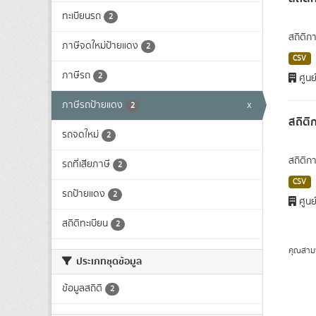
ทะเบียนรถ
2
สถิติก
ภาษีจดใหม่ป้ายแดง
2
CSV
ภาษีรถ
2
ศูนย
ภาษีรถป้ายแดง
x
2
สถิติ
รถจดใหม่
2
สถิติก
รถที่เสียภาษี
2
CSV
รถป้ายแดง
2
ศูนย
สถิติทะเบียน
2
คุณสาม
ประเภทชุดข้อมูล
ข้อมูลสถิติ
2