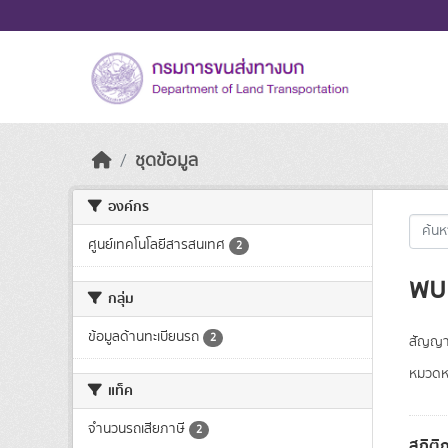
Skip to main content
ชุดข้อมูล
องค์กร
ศูนย์เทคโนโลยีสารสนเทศ
2
พบ 
กลุ่ม
ข้อมูลด้านทะเบียนรถ
2
สัญญา
หมวดหม
แท็ค
จำนวนรถเสียภาษี
2
สถิติ