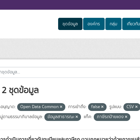
ชุดข้อมูล
องค์กร
กลุ่ม
เกี่ยวกับ
2 ชุดข้อมูล
อนุญาต:
Open Data Common
การเข้าถึง:
false
รูปแบบ:
CSV
ู่ตามธรรมาภิบาลข้อมูล:
ข้อมูลสาธารณะ
แท็ค:
ภาษีรถป้ายแดง
การดำเนินการเกี่ยวกับทะเบียนและภาษีรถ ตามกฎหมายว่าด้วยการขน