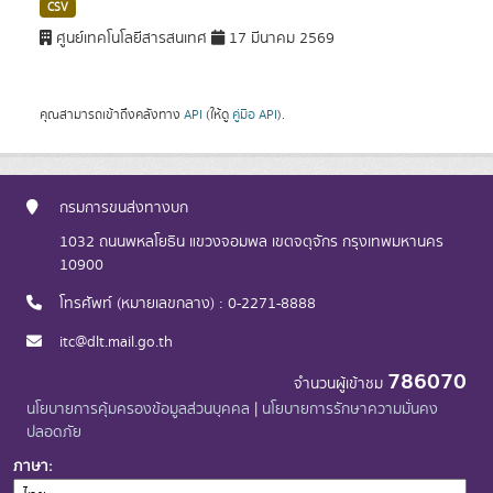
CSV
ศูนย์เทคโนโลยีสารสนเทศ
17 มีนาคม 2569
คุณสามารถเข้าถึงคลังทาง
API
(ให้ดู
คู่มือ API
).
กรมการขนส่งทางบก
1032 ถนนพหลโยธิน แขวงจอมพล เขตจตุจักร กรุงเทพมหานคร
10900
โทรศัพท์ (หมายเลขกลาง) : 0-2271-8888
itc@dlt.mail.go.th
786070
จำนวนผู้เข้าชม
นโยบายการคุ้มครองข้อมูลส่วนบุคคล
|
นโยบายการรักษาความมั่นคง
ปลอดภัย
ภาษา