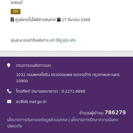
รถยนต์
CSV
ศูนย์เทคโนโลยีสารสนเทศ
17 มีนาคม 2569
คุณสามารถเข้าถึงคลังทาง
API
(ให้ดู
คู่มือ API
).
กรมการขนส่งทางบก
1032 ถนนพหลโยธิน แขวงจอมพล เขตจตุจักร กรุงเทพมหานคร
10900
โทรศัพท์ (หมายเลขกลาง) : 0-2271-8888
itc@dlt.mail.go.th
786279
จำนวนผู้เข้าชม
นโยบายการคุ้มครองข้อมูลส่วนบุคคล
|
นโยบายการรักษาความมั่นคง
ปลอดภัย