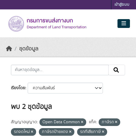
Skip to main content
เข้าสู่ระบบ
ชุดข้อมูล
เรียงโดย
พบ 2 ชุดข้อมูล
สัญญาอนุญาต:
Open Data Common
แท็ค:
ภาษีรถ
รถจดใหม่
ภาษีรถป้ายแดง
รถที่เสียภาษี