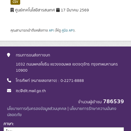
CSV
ศูนย์เทคโนโลยีสารสนเทศ
17 มีนาคม 2569
คุณสามารถเข้าถึงคลังทาง
API
(ให้ดู
คู่มือ API
).
กรมการขนส่งทางบก
1032 ถนนพหลโยธิน แขวงจอมพล เขตจตุจักร กรุงเทพมหานคร
10900
โทรศัพท์ (หมายเลขกลาง) : 0-2271-8888
itc@dlt.mail.go.th
786539
จำนวนผู้เข้าชม
นโยบายการคุ้มครองข้อมูลส่วนบุคคล
|
นโยบายการรักษาความมั่นคง
ปลอดภัย
ภาษา