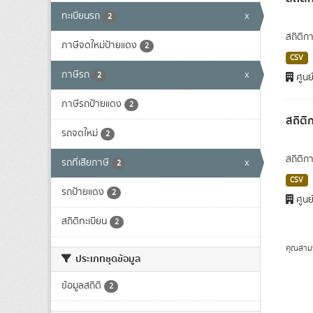
ทะเบียนรถ
x
2
สถิติก
ภาษีจดใหม่ป้ายแดง
2
CSV
ภาษีรถ
x
2
ศูนย
ภาษีรถป้ายแดง
2
สถิติ
รถจดใหม่
2
สถิติก
รถที่เสียภาษี
x
2
CSV
รถป้ายแดง
2
ศูนย
สถิติทะเบียน
2
คุณสาม
ประเภทชุดข้อมูล
ข้อมูลสถิติ
2