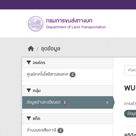
Skip to main content
ชุดข้อมูล
องค์กร
ศูนย์เทคโนโลยีสารสนเทศ
2
พบ 
กลุ่ม
ข้อมูลด้านทะเบียนรถ
x
2
การเข้า
ข้อม
แท็ค
จำนวนรถเสียภาษี
2
สถิติ