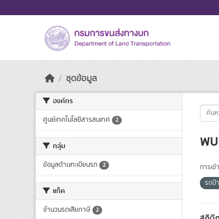
Skip to main content
ชุดข้อมูล
องค์กร
ศูนย์เทคโนโลยีสารสนเทศ
2
พบ 
กลุ่ม
ข้อมูลด้านทะเบียนรถ
2
การเข้า
รถป้
แท็ค
จำนวนรถเสียภาษี
2
สถิติ