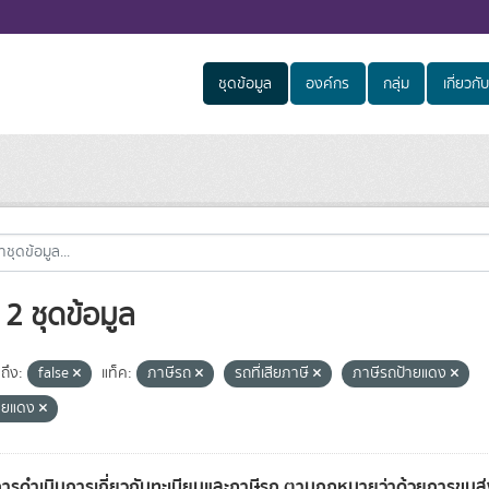
ชุดข้อมูล
องค์กร
กลุ่ม
เกี่ยวกับ
2 ชุดข้อมูล
ถึง:
false
แท็ค:
ภาษีรถ
รถที่เสียภาษี
ภาษีรถป้ายแดง
ายแดง
การดำเนินการเกี่ยวกับทะเบียนและภาษีรถ ตามกฎหมายว่าด้วยการขน