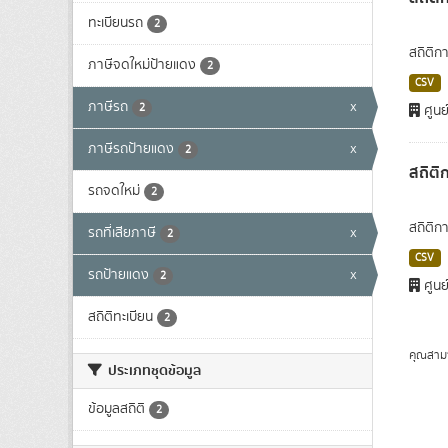
ทะเบียนรถ
2
สถิติก
ภาษีจดใหม่ป้ายแดง
2
CSV
ภาษีรถ
x
2
ศูนย
ภาษีรถป้ายแดง
x
2
สถิติ
รถจดใหม่
2
สถิติก
รถที่เสียภาษี
x
2
CSV
รถป้ายแดง
x
2
ศูนย
สถิติทะเบียน
2
คุณสาม
ประเภทชุดข้อมูล
ข้อมูลสถิติ
2