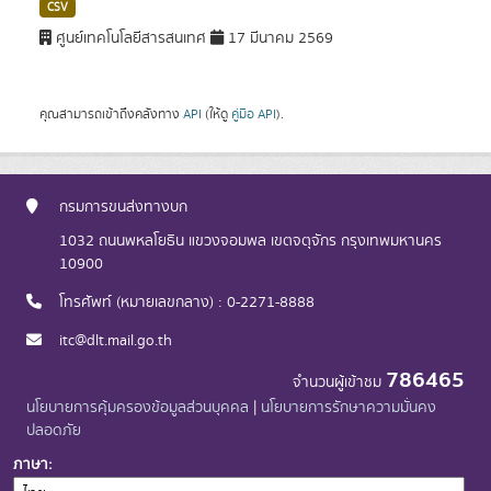
CSV
ศูนย์เทคโนโลยีสารสนเทศ
17 มีนาคม 2569
คุณสามารถเข้าถึงคลังทาง
API
(ให้ดู
คู่มือ API
).
กรมการขนส่งทางบก
1032 ถนนพหลโยธิน แขวงจอมพล เขตจตุจักร กรุงเทพมหานคร
10900
โทรศัพท์ (หมายเลขกลาง) : 0-2271-8888
itc@dlt.mail.go.th
786465
จำนวนผู้เข้าชม
นโยบายการคุ้มครองข้อมูลส่วนบุคคล
|
นโยบายการรักษาความมั่นคง
ปลอดภัย
ภาษา