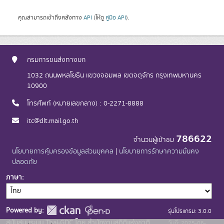
คุณสามารถเข้าถึงคลังทาง
API
(ให้ดู
คู่มือ API
).
กรมการขนส่งทางบก
1032 ถนนพหลโยธิน แขวงจอมพล เขตจตุจักร กรุงเทพมหานคร
10900
โทรศัพท์ (หมายเลขกลาง) : 0-2271-8888
itc@dlt.mail.go.th
786622
จำนวนผู้เข้าชม
นโยบายการคุ้มครองข้อมูลส่วนบุคคล
|
นโยบายการรักษาความมั่นคง
ปลอดภัย
ภาษา
Powered by:
รุ่นโปรแกรม: 3.0.0
สนับสนุนระบบ Thai-GDC โดย สำนักงานสถิติแห่งชาติ
วันที่: 2025-06-