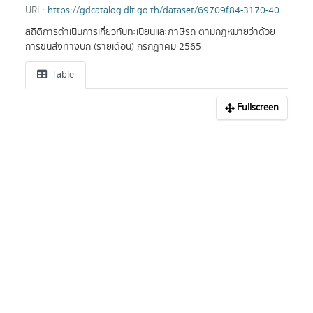
URL:
https://gdcatalog.dlt.go.th/dataset/69709f84-3170-40b8-becb-ec554d56a53d/resource/9d740f2f-04da-46ae-8f64-c8320186f767/download/sttt_trc_tax_mm_2565_07.csv
สถิติการดำเนินการเกี่ยวกับทะเบียนและภาษีรถ ตามกฎหมายว่าด้วย
การขนส่งทางบก (รายเดือน) กรกฎาคม 2565
Table
Fullscreen